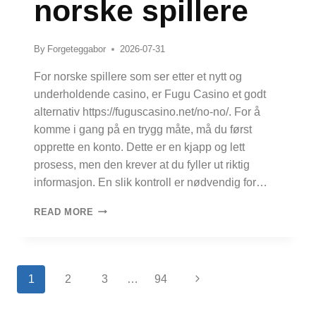
norske spillere
By
Forgeteggabor
2026-07-31
For norske spillere som ser etter et nytt og
underholdende casino, er Fugu Casino et godt
alternativ https://fuguscasino.net/no-no/. For å
komme i gang på en trygg måte, må du først
opprette en konto. Dette er en kjapp og lett
prosess, men den krever at du fyller ut riktig
informasjon. En slik kontroll er nødvendig for…
READ MORE
1
2
3
…
94