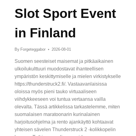
Slot Sport Event
in Finland
By
Forgeteggabor
2026-08-01
Suomen seesteiset maisemat ja pitkäaikainen
ulkoilukulttuuri muodostavat ihanteellisen
ympäristön keskittymiselle ja mielen virkistykselle
https://thunderstruck2.fi/. Vastaavanlaisissa
oloissa myös pieni tauko virtuaaliseen
viihdykkeeseen voi tuntua vertaansa vailla
olevalta. Tässä artikkelissa tarkastelemme, miten
suomalaisen maratoonarin kurinalainen
harjoitusohjelma ja rento ajankäyttö kohtaavat
yhteisen sävelen Thunderstruck 2 -kolikkopelin