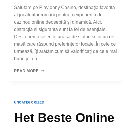
Salutare pe Playjonny Casino, destinația favorită
al jucătorilor români pentru o experiență de
cazinou online deosebită și dinamică. Aici,
distracția și siguranța sunt la fel de esențiale.
Descoperi o selecție uriașă de sloturi și jocuri de
masă care răspund preferințelor locale. În cele ce
urmează, îți arătăm cum să valorificați de cele mai
bune jocuri,…
READ MORE
UNCATEGORIZED
Het Beste Online