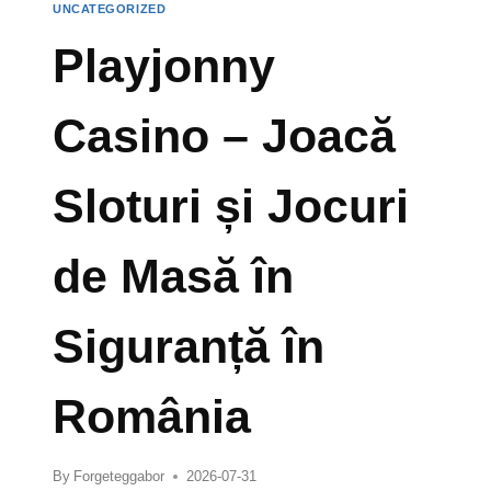
UNCATEGORIZED
Playjonny
Casino – Joacă
Sloturi și Jocuri
de Masă în
Siguranță în
România
By
Forgeteggabor
2026-07-31