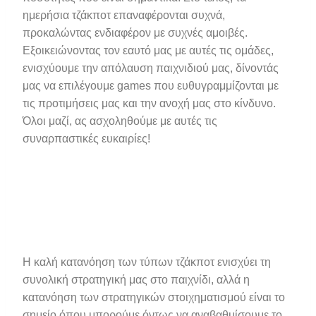
ημερήσια τζάκποτ επαναφέρονται συχνά,
προκαλώντας ενδιαφέρον με συχνές αμοιβές.
Εξοικειώνοντας τον εαυτό μας με αυτές τις ομάδες,
ενισχύουμε την απόλαυση παιχνιδιού μας, δίνοντάς
μας να επιλέγουμε games που ευθυγραμμίζονται με
τις προτιμήσεις μας και την ανοχή μας στο κίνδυνο.
Όλοι μαζί, ας ασχοληθούμε με αυτές τις
συναρπαστικές ευκαιρίες!
Επισκόπηση Στρατηγικών
Betting
Η καλή κατανόηση των τύπων τζάκποτ ενισχύει τη
συνολική στρατηγική μας στο παιχνίδι, αλλά η
κατανόηση των στρατηγικών στοιχηματισμού είναι το
σημείο όπου μπορούμε όντως να αναβαθμίσουμε το