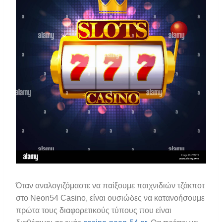
Όταν αναλογιζόμαστε να παίξουμε παιχνιδιών τζάκποτ
στο Neon54 Casino, είναι ουσιώδες να κατανοήσουμε
πρώτα τους διαφορετικούς τύπους που είναι