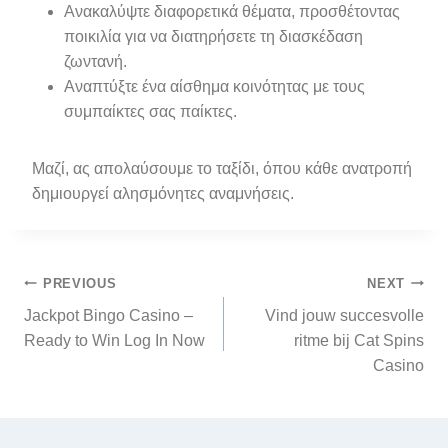
Ανακαλύψτε διαφορετικά θέματα, προσθέτοντας
ποικιλία για να διατηρήσετε τη διασκέδαση
ζωντανή.
Αναπτύξτε ένα αίσθημα κοινότητας με τους
συμπαίκτες σας παίκτες.
Μαζί, ας απολαύσουμε το ταξίδι, όπου κάθε ανατροπή
δημιουργεί αλησμόνητες αναμνήσεις.
PREVIOUS
NEXT
Jackpot Bingo Casino –
Vind jouw succesvolle
Ready to Win Log In Now
ritme bij Cat Spins
Casino