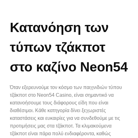
Κατανόηση των
τύπων τζάκποτ
στο καζίνο Neon54
Όταν εξερευνούμε τον κόσμο των παιχνιδιών τύπου
τζάκποτ στο Neon54 Casino, είναι σημαντικό να
κατανοήσουμε τους διάφορους είδη που είναι
διαθέσιμοι. Κάθε κατηγορία δίνει ξεχωριστές
καταστάσεις και ευκαιρίες για να συνδεθούμε με τις
προτιμήσεις μας στα τζάκποτ. Τα κλιμακούμενα
τζάκποτ είναι πάρα πολύ ενδιαφέροντα, καθώς