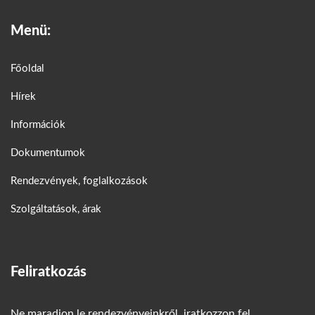
Menü:
Főoldal
Hírek
Információk
Dokumentumok
Rendezvények, foglalkozások
Szolgáltatások, árak
Feliratkozás
Ne maradjon le rendezvényeinkről, iratkozzon fel