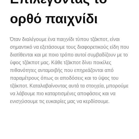
ορθό παιχνίδι
Όταν διαλέγουμε ένα παιχνίδι τύπου τζάκποτ, είναι
σημαντικό να εξετάσουμε τους διαφορετικούς είδη που
διατίθενται και με ποιο τρόπο αυτοί συμβαδίζουν με το
ύφος τζάκποτ μας. Κάθε τζάκποτ δίνει ποικίλες
πιθανότητες ανταμοιβής που επηρεάζονται από
παραμέτρους όπως οι αποδόσεις και το ύψος του
τζάκποτ. Καταλαβαίνοντας αυτά τα στοιχεία, μπορούμε
να λάβουμε πιο καταρτισμένες αποφάσεις και να
ενισχύσουμε τις ευκαιρίες μας να κερδίσουμε.
Διαθέσιμοι είδη παιχνιδιών