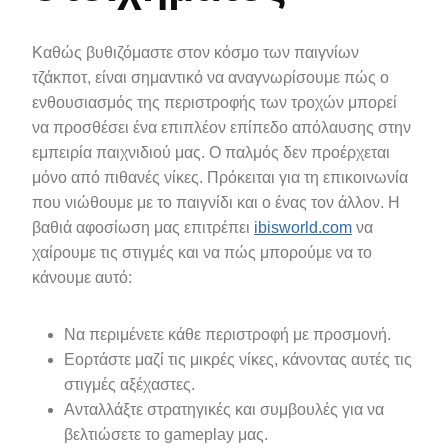
Καθώς βυθιζόμαστε στον κόσμο των παιγνίων
τζάκποτ, είναι σημαντικό να αναγνωρίσουμε πώς ο
ενθουσιασμός της περιστροφής των τροχών μπορεί
να προσθέσει ένα επιπλέον επίπεδο απόλαυσης στην
εμπειρία παιχνιδιού μας. Ο παλμός δεν προέρχεται
μόνο από πιθανές νίκες. Πρόκειται για τη επικοινωνία
που νιώθουμε με το παιγνίδι και ο ένας τον άλλον. Η
βαθιά αφοσίωση μας επιτρέπει
ibisworld.com
να
χαίρουμε τις στιγμές και να πώς μπορούμε να το
κάνουμε αυτό:
Να περιμένετε κάθε περιστροφή με προσμονή.
Εορτάστε μαζί τις μικρές νίκες, κάνοντας αυτές τις
στιγμές αξέχαστες.
Ανταλλάξτε στρατηγικές και συμβουλές για να
βελτιώσετε το gameplay μας.