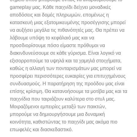
gameplay μας. Κάθε παιχνίδι δείχνει μοναδικές
αποδόσεις και δομές πληρωμών, επομένως η
κατασκευή μιας εξατομικευμένης προσέγγισης μπορεί
να αυξήσει μεγάλα τις πιθανότητές μας. Θα πρέπει να
λάβουμε υπόψη το κεφάλαιό μας και να
προσδιορίσουμε πόσο είμαστε πρόθυμοι να
διακινδυνεύσουμε σε κάθε γύρισμα. Είναι λογικό να
εξισορροπούμε τα υψηλά και τα χαμηλά στοιχήματα,
καθώς η αλλαγή των πονταρισμάτων μας μπορεί να
προσφέρει περισσότερες ευκαιρίες για επιτυχημένους
συνδυασμούς. Η παρατήρηση της προόδου μας είναι
επίσης κρίσιμη. Θα κατανοήσουμε τα μοτίβα μας και τα
παιχνίδια που ταιριάζουν καλύτερα στο στυλ μας.
Μοιραζόμενοι εμπειρίες μεταξύ των παικτών,
μπορούμε να δημιουργήσουμε μια δυναμική
κοινότητα, καθιστώντας το παιχνίδι μας ακόμα πιο
επωφελές και διασκεδαστικό.