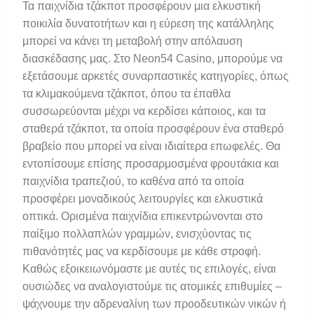
Τα παιχνίδια τζάκποτ προσφέρουν μια ελκυστική
ποικιλία δυνατοτήτων και η εύρεση της κατάλληλης
μπορεί να κάνει τη μεταβολή στην απόλαυση
διασκέδασης μας. Στο Neon54 Casino, μπορούμε να
εξετάσουμε αρκετές συναρπαστικές κατηγορίες, όπως
τα κλιμακούμενα τζάκποτ, όπου τα έπαθλα
συσσωρεύονται μέχρι να κερδίσει κάποιος, και τα
σταθερά τζάκποτ, τα οποία προσφέρουν ένα σταθερό
βραβείο που μπορεί να είναι ιδιαίτερα επωφελές. Θα
εντοπίσουμε επίσης προσαρμοσμένα φρουτάκια και
παιχνίδια τραπεζιού, το καθένα από τα οποία
προσφέρει μοναδικούς λειτουργίες και ελκυστικά
οπτικά. Ορισμένα παιχνίδια επικεντρώνονται στο
παίξιμο πολλαπλών γραμμών, ενισχύοντας τις
πιθανότητές μας να κερδίσουμε με κάθε στροφή.
Καθώς εξοικειωνόμαστε με αυτές τις επιλογές, είναι
ουσιώδες να αναλογιστούμε τις ατομικές επιθυμίες –
ψάχνουμε την αδρεναλίνη των προοδευτικών νικών ή