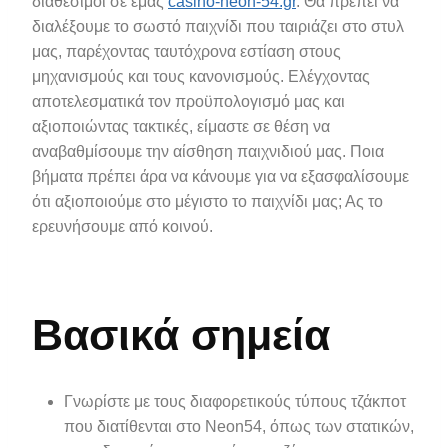
διαθέσιμοι σε εμάς
casino-neon-54.gr
. Θα πρέπει να
διαλέξουμε το σωστό παιχνίδι που ταιριάζει στο στυλ
μας, παρέχοντας ταυτόχρονα εστίαση στους
μηχανισμούς και τους κανονισμούς. Ελέγχοντας
αποτελεσματικά τον προϋπολογισμό μας και
αξιοποιώντας τακτικές, είμαστε σε θέση να
αναβαθμίσουμε την αίσθηση παιχνιδιού μας. Ποια
βήματα πρέπει άρα να κάνουμε για να εξασφαλίσουμε
ότι αξιοποιούμε στο μέγιστο το παιχνίδι μας; Ας το
ερευνήσουμε από κοινού.
Βασικά σημεία
Γνωρίστε με τους διαφορετικούς τύπους τζάκποτ
που διατίθενται στο Neon54, όπως των στατικών,