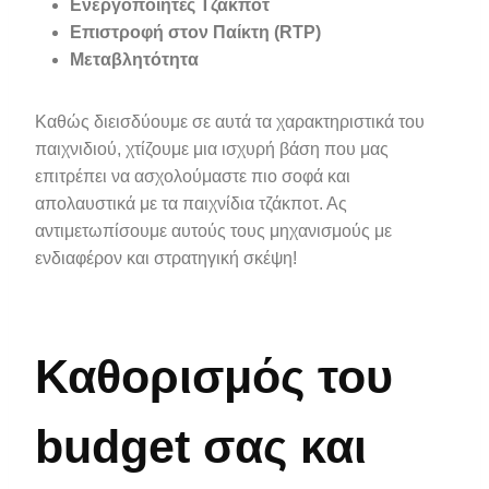
Ενεργοποιητές Τζάκποτ
Επιστροφή στον Παίκτη (RTP)
Μεταβλητότητα
Καθώς διεισδύουμε σε αυτά τα χαρακτηριστικά του
παιχνιδιού, χτίζουμε μια ισχυρή βάση που μας
επιτρέπει να ασχολούμαστε πιο σοφά και
απολαυστικά με τα παιχνίδια τζάκποτ. Ας
αντιμετωπίσουμε αυτούς τους μηχανισμούς με
ενδιαφέρον και στρατηγική σκέψη!
Καθορισμός του
budget σας και