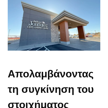
Απολαμβάνοντας
τη συγκίνηση του
στοιχήματος