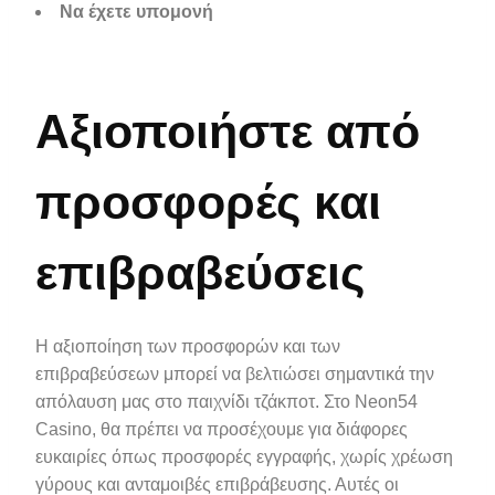
Να έχετε υπομονή
Αξιοποιήστε από
προσφορές και
επιβραβεύσεις
Η αξιοποίηση των προσφορών και των
επιβραβεύσεων μπορεί να βελτιώσει σημαντικά την
απόλαυση μας στο παιχνίδι τζάκποτ. Στο Neon54
Casino, θα πρέπει να προσέχουμε για διάφορες
ευκαιρίες όπως προσφορές εγγραφής, χωρίς χρέωση
γύρους και ανταμοιβές επιβράβευσης. Αυτές οι